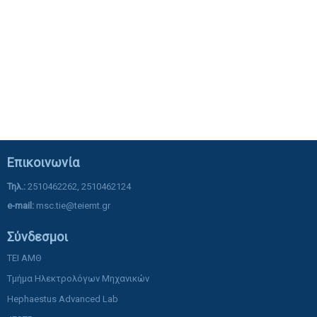
Επικοινωνία
Τηλ.:
2510462262, 2510462124
e-mail:
msc.tie@teiemt.gr
Σύνδεσμοι
ΤΕΙ ΑΜΘ
Τμήμα Ηλεκτρολόγων Μηχανικών
Hephaestus Advanced Lab