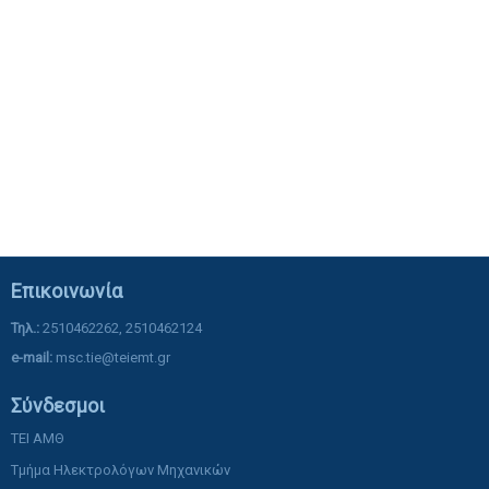
Επικοινωνία
Τηλ.:
2510462262, 2510462124
e-mail:
msc.tie@teiemt.gr
Σύνδεσμοι
ΤΕΙ ΑΜΘ
Τμήμα Ηλεκτρολόγων Μηχανικών