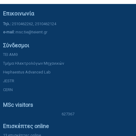
Επικοινωνία
Τηλ.:
2510462262, 2510462124
e-mail:
msc.tie@teiemt.gr
Σύνδεσμοι
ΤΕΙ ΑΜΘ
Τμήμα Ηλεκτρολόγων Μηχανικών
Hephaestus Advanced Lab
JESTR
CERN
MSc visitors
627367
Επισκέπτες online
13 επισκέπτες online