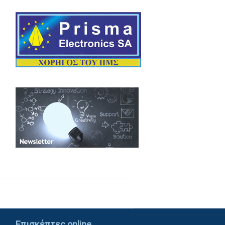
1
1
Επισκέπτες online